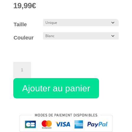
19,99
€
Taille
Couleur
quantité
de
Tote
Ajouter au panier
bag
infirmière
–
Chercheuse
de